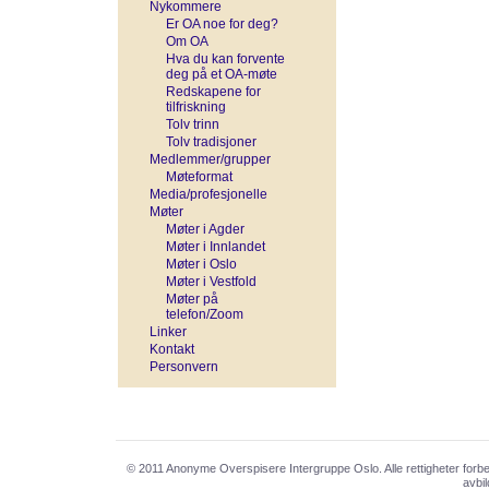
Nykommere
Er OA noe for deg?
Om OA
Hva du kan forvente
deg på et OA-møte
Redskapene for
tilfriskning
Tolv trinn
Tolv tradisjoner
Medlemmer/grupper
Møteformat
Media/profesjonelle
Møter
Møter i Agder
Møter i Innlandet
Møter i Oslo
Møter i Vestfold
Møter på
telefon/Zoom
Linker
Kontakt
Personvern
© 2011 Anonyme Overspisere Intergruppe Oslo. Alle rettigheter for
avbil