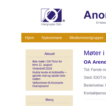
Hjem
Nykommere
Medlemmer/grupper
Møter i
Aktuelt
OA Arend
Ikke møte i OA Trinn for
trinn 11. august
Vintertreff 2026
Tid:
Første m
Hulda levde et dobbeltliv –
gjemte mat og spiste hele
Sted: IOGT-h
natten
Velkommen til Anonyme
Beskrivelse: M
Overspisere!
Kontaktperso
Meny