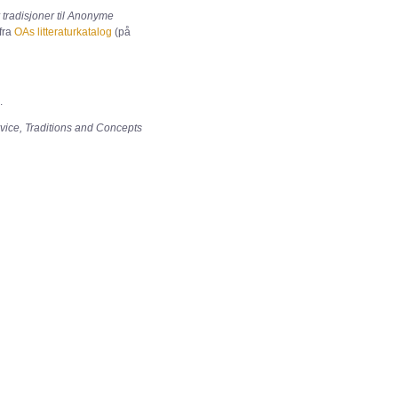
v tradisjoner til Anonyme
fra
OAs litteraturkatalog
(på
.
vice, Traditions and Concepts