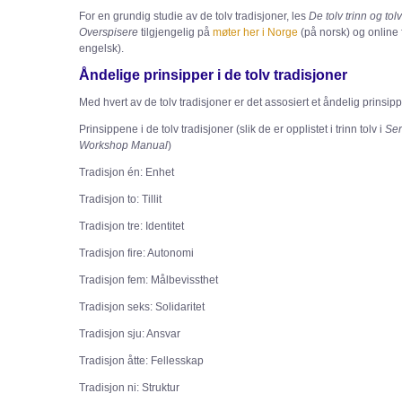
For en grundig studie av de tolv tradisjoner, les
De tolv trinn og tol
Overspisere
tilgjengelig på
møter her i Norge
(på norsk) og online 
engelsk).
Åndelige prinsipper i de tolv tradisjoner
Med hvert av de tolv tradisjoner er det assosiert et åndelig prinsipp
Prinsippene i de tolv tradisjoner (slik de er opplistet i trinn tolv i
Ser
Workshop Manual
)
Tradisjon én: Enhet
Tradisjon to: Tillit
Tradisjon tre: Identitet
Tradisjon fire: Autonomi
Tradisjon fem: Målbevissthet
Tradisjon seks: Solidaritet
Tradisjon sju: Ansvar
Tradisjon åtte: Fellesskap
Tradisjon ni: Struktur