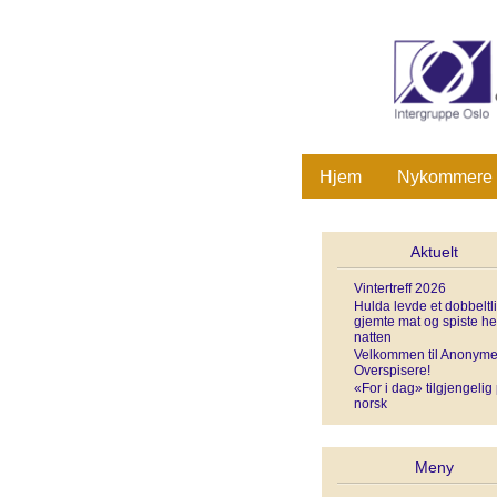
Hjem
Nykommere
Aktuelt
Vintertreff 2026
Hulda levde et dobbeltli
gjemte mat og spiste he
natten
Velkommen til Anonym
Overspisere!
«For i dag» tilgjengelig
norsk
Meny