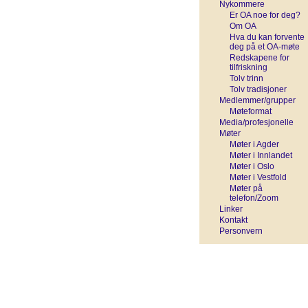
Nykommere
Er OA noe for deg?
Om OA
Hva du kan forvente
deg på et OA-møte
Redskapene for
tilfriskning
Tolv trinn
Tolv tradisjoner
Medlemmer/grupper
Møteformat
Media/profesjonelle
Møter
Møter i Agder
Møter i Innlandet
Møter i Oslo
Møter i Vestfold
Møter på
telefon/Zoom
Linker
Kontakt
Personvern