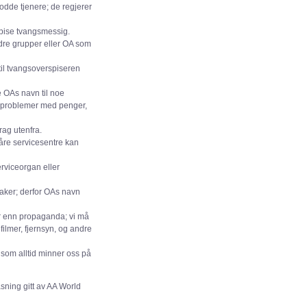
rodde tjenere; de regjerer
spise tvangsmessig.
ndre grupper eller OA som
til tvangsoverspiseren
ne OAs navn til noe
ke problemer med penger,
rag utenfra.
våre servicesentre kan
erviceorgan eller
ker; derfor OAs navn
ler enn propaganda; vi må
filmer, fjernsyn, og andre
, som alltid minner oss på
asning gitt av AA World