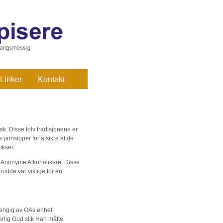
Linker
Kontakt
ak. Disse tolv tradisjonene er
 prinsipper for å sikre at de
kser.
a Anonyme Alkoholikere. Disse
odde var viktige for en
vhengig av OAs enhet.
ærlig Gud slik Han måtte