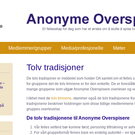
Medlemmer/grupper
Media/profesjonelle
Møter
Tolv tradisjoner
De tolv tradisjoner er middelet som holder OA samlet om et felles s
v –
for gruppene det de tolv trinnene er for den enkelte. De er foreslåtte
le
mange gruppene som utgjør Anonyme Overspisere overlever og vo
e
I likhet med de
tolv trinnene
, stammer også de tolv tradisjonene fr
tradisjonene beskriver holdninger som disse tidlige medlemmene tr
 på
gruppes overlevelse.
De tolv tradisjonene til Anonyme Overspisere
Vår felles velferd bør komme først; personlig tilfriskning er a
For vårt gruppeformål finnes bare en endelig autoritet – en kj