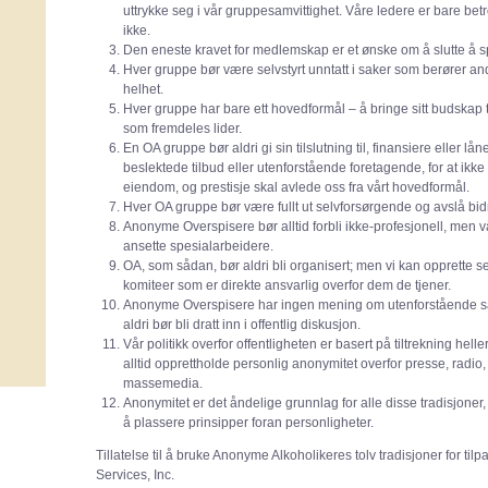
uttrykke seg i vår gruppesamvittighet. Våre ledere er bare bet
ikke.
Den eneste kravet for medlemskap er et ønske om å slutte å 
Hver gruppe bør være selvstyrt unntatt i saker som berører a
helhet.
Hver gruppe har bare ett hovedformål – å bringe sitt budskap 
som fremdeles lider.
En OA gruppe bør aldri gi sin tilslutning til, finansiere eller lå
beslektede tilbud eller utenforstående foretagende, for at ik
eiendom, og prestisje skal avlede oss fra vårt hovedformål.
Hver OA gruppe bør være fullt ut selvforsørgende og avslå bid
Anonyme Overspisere bør alltid forbli ikke-profesjonell, men 
ansette spesialarbeidere.
OA, som sådan, bør aldri bli organisert; men vi kan opprette s
komiteer som er direkte ansvarlig overfor dem de tjener.
Anonyme Overspisere har ingen mening om utenforstående sa
aldri bør bli dratt inn i offentlig diskusjon.
Vår politikk overfor offentligheten er basert på tiltrekning hel
alltid opprettholde personlig anonymitet overfor presse, radio, 
massemedia.
Anonymitet er det åndelige grunnlag for alle disse tradisjoner
å plassere prinsipper foran personligheter.
Tillatelse til å bruke Anonyme Alkoholikeres tolv tradisjoner for tilp
Services, Inc.